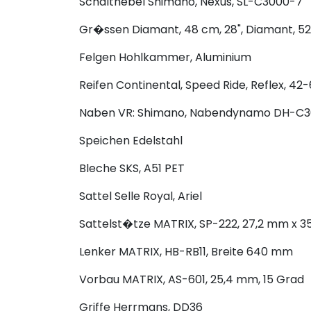
Schalthebel
Shimano, Nexus, SL-C3000-7
Gr�ssen
Diamant, 48 cm, 28", Diamant, 52
Felgen
Hohlkammer, Aluminium
Reifen
Continental, Speed Ride, Reflex, 42
Naben
VR: Shimano, Nabendynamo DH-C3000
Speichen
Edelstahl
Bleche
SKS, A51 PET
Sattel
Selle Royal, Ariel
Sattelst�tze
MATRIX, SP-222, 27,2 mm x 
Lenker
MATRIX, HB-RB11, Breite 640 mm
Vorbau
MATRIX, AS-601, 25,4 mm, 15 Grad
Griffe
Herrmans, DD36