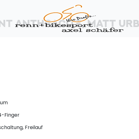
ANT ANTHRACITE, MATT
URB
ium
4-Finger
haltung, Freilauf