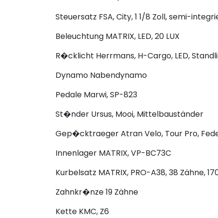
Steuersatz
FSA, City, 1 1/8 Zoll, semi-integr
Beleuchtung
MATRIX, LED, 20 LUX
R�cklicht
Herrmans, H-Cargo, LED, Standl
Dynamo
Nabendynamo
Pedale
Marwi, SP-823
St�nder
Ursus, Mooi, Mittelbauständer
Gep�cktraeger
Atran Velo, Tour Pro, Fed
Innenlager
MATRIX, VP-BC73C
Kurbelsatz
MATRIX, PRO-A38, 38 Zähne, 17
Zahnkr�nze
19 Zähne
Kette
KMC, Z6