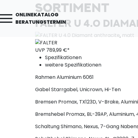
SORTIMENT
ONLINEKATALOG
FALTER U 4.0 DIAM
BERATUNGSTERMIN
UVP
789,
99
€*
Spezifikationen
weitere Spezifikationen
Rahmen
Aluminium 6061
Gabel
Starrgabel, Unicrown, Hi-Ten
Bremsen
Promax, TX123D, V-Brake, Alumin
Bremshebel
Promax, BL-39AP, Aluminium, 
Schaltung
Shimano, Nexus, 7-Gang Nabensc