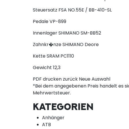
Steuersatz
FSA NO.55E / BB-410-SL
Pedale
VP-899
Innenlager
SHIMANO SM-BB52
Zahnkr�nze
SHIMANO Deore
Kette
SRAM PC1110
Gewicht
12,3
PDF drucken
zurück
Neue Auswahl
*Bei dem angegebenen Preis handelt es sic
Mehrwertsteuer.
KATEGORIEN
Anhänger
ATB