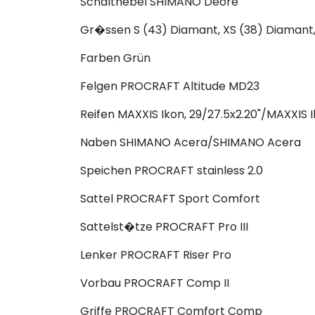
Schalthebel
SHIMANO Deore
Gr�ssen
S (43) Diamant, XS (38) Diamant
Farben
Grün
Felgen
PROCRAFT Altitude MD23
Reifen
MAXXIS Ikon, 29/27.5x2.20"/MAXXIS I
Naben
SHIMANO Acera/SHIMANO Acera
Speichen
PROCRAFT stainless 2.0
Sattel
PROCRAFT Sport Comfort
Sattelst�tze
PROCRAFT Pro III
Lenker
PROCRAFT Riser Pro
Vorbau
PROCRAFT Comp II
Griffe
PROCRAFT Comfort Comp