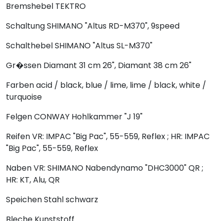
Bremshebel
TEKTRO
Schaltung
SHIMANO "Altus RD-M370", 9speed
Schalthebel
SHIMANO "Altus SL-M370"
Gr�ssen
Diamant 31 cm 26", Diamant 38 cm 26"
Farben
acid / black, blue / lime, lime / black, white /
turquoise
Felgen
CONWAY Hohlkammer "J 19"
Reifen
VR: IMPAC "Big Pac", 55-559, Reflex ; HR: IMPAC
"Big Pac", 55-559, Reflex
Naben
VR: SHIMANO Nabendynamo "DHC3000" QR ;
HR: KT, Alu, QR
Speichen
Stahl schwarz
Bleche
Kunststoff