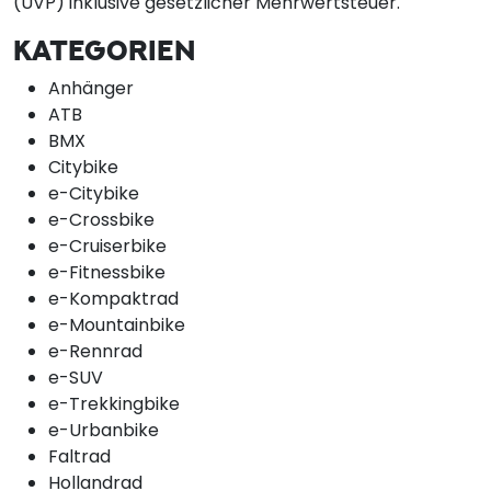
(UVP) inklusive gesetzlicher Mehrwertsteuer.
KATEGORIEN
Anhänger
ATB
BMX
Citybike
e-Citybike
e-Crossbike
e-Cruiserbike
e-Fitnessbike
e-Kompaktrad
e-Mountainbike
e-Rennrad
e-SUV
e-Trekkingbike
e-Urbanbike
Faltrad
Hollandrad