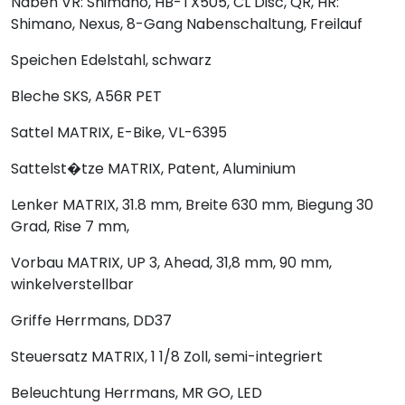
Naben
VR: Shimano, HB-TX505, CL Disc, QR, HR:
Shimano, Nexus, 8-Gang Nabenschaltung, Freilauf
Speichen
Edelstahl, schwarz
Bleche
SKS, A56R PET
Sattel
MATRIX, E-Bike, VL-6395
Sattelst�tze
MATRIX, Patent, Aluminium
Lenker
MATRIX, 31.8 mm, Breite 630 mm, Biegung 30
Grad, Rise 7 mm,
Vorbau
MATRIX, UP 3, Ahead, 31,8 mm, 90 mm,
winkelverstellbar
Griffe
Herrmans, DD37
Steuersatz
MATRIX, 1 1/8 Zoll, semi-integriert
Beleuchtung
Herrmans, MR GO, LED